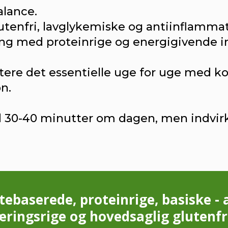
alance.
tenfri, lavglykemiske og antiinflammat
g med proteinrige og energigivende in
tere det essentielle uge for uge med kos
n.
 30-40 minutter om dagen, men indvirkni
tebaserede, proteinrige, basiske -
ringsrige og hovedsaglig glutenfr