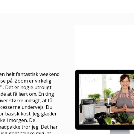
or en helt fantastisk weekend
se på. Zoom er virkelig
. Det er nogle utroligt
e at få lært om. Én ting
ver større indsigt, at få
ocesserne undervejs. Du
for basisk kost. Jeg glæder
kke i morgen. De
madpakke tror jeg. Det har
jeg godt tænke mig, at