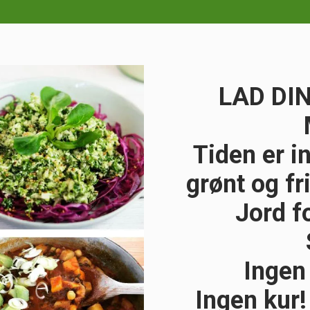
LAD DI
Tiden er in
grønt og f
Jord f
Ingen 
Ingen kur!