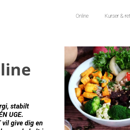
Online
Kurser & re
line
i, stabilt
 ÉN UGE.
il give dig en