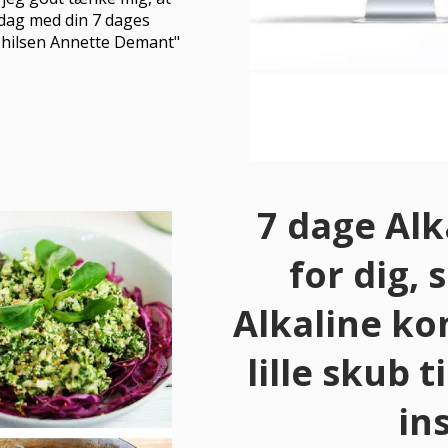
verdag med din 7 dages
g hilsen Annette Demant"
7 dage Alk
for dig,
Alkaline kon
lille skub 
in