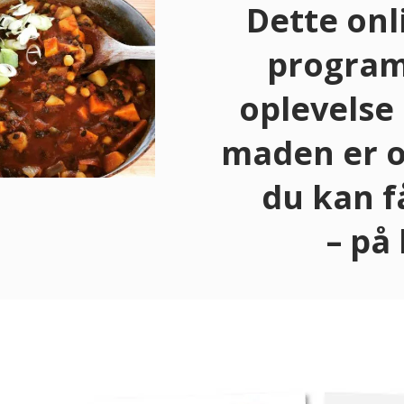
Dette onl
program 
oplevelse 
maden er o
du kan f
– på