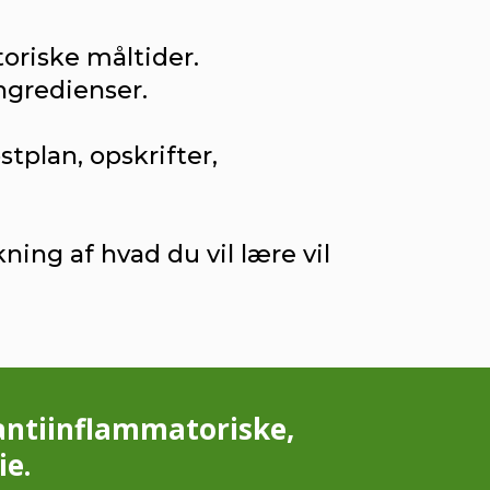
oriske måltider.
gredienser.
tplan, opskrifter,
ng af hvad du vil lære vil
 antiinflammatoriske,
ie.