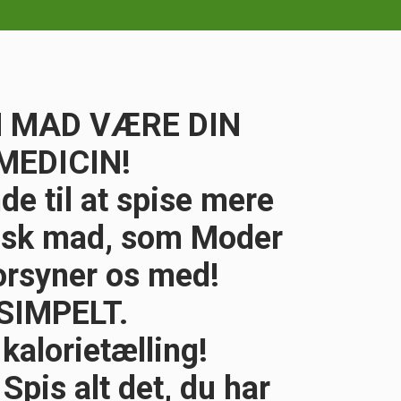
N MAD VÆRE DIN
MEDICIN!
de til at spise mere
risk mad,
som Moder
orsyner os med!
SIMPELT.
kalorietælling!
 Spis alt det, du har