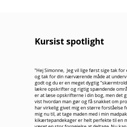
Kursist spotlight
"Hej Simonne,
Jeg vil lige først sige tak f
og tak for din nærværende måde at undervi
godt og du er en meget dygtig ”skærmtrold” 
lækre opskrifter og rigtig spændende områd
er at læse opskrifterne i din bog, men det gi
vist hvordan man gør og få snakket om pr
har virkelig givet mig en større forståelse 
mig nu til, at tage maden med i min madpa
kikærtepandekager er helt perfekte til en 
været en stor fornøjelse at deltage.
Nu kan 